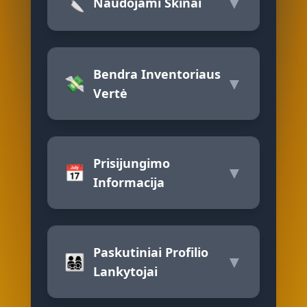
🔪
▼
Naudojami Skinai
Bendra Inventoriaus
💸
▼
Vertė
Prisijungimo
📅
▼
Informacija
Paskutiniai Profilio
👨‍👩‍👧‍👦
▼
Lankytojai