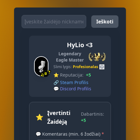
Ieškoti
HyLio <3
Legendary
Eagle Master
Slimi lygis:
Profesionalas
⭐ Reputacija:
+5
🔗
Steam Profilis
💬
Discord Profilis
Įvertinti
Dabartinis:
⭐
+5
Žaidėją
💬 Komentaras (min. 6 žodžiai)
*