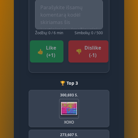
Žodžių: 0 / 6 min
Simbolių: 0 / 500
Like
Dislike
👍
👎
(+1)
(-1)
🏆 Top 3
300,693 S.
XOXO
273,607 S.