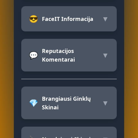
😎
▼
FaceIT Informacija
Reputacijos
💬
▼
Komentarai
Brangiausi Ginklų
💎
▼
Skinai