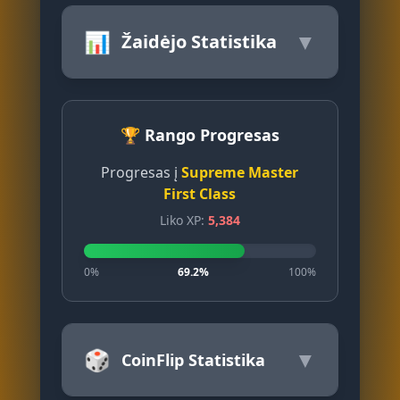
📊
▼
Žaidėjo Statistika
🏆 Rango Progresas
Progresas į
Supreme Master
First Class
Liko XP:
5,384
0%
69.2%
100%
🎲
▼
CoinFlip Statistika