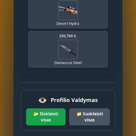
Desert Hydra
250,700 S.
Damascus Steel
👁️
Profilio Valdymas
📂 Išskleisti
📁 Suskleisti
visas
visas