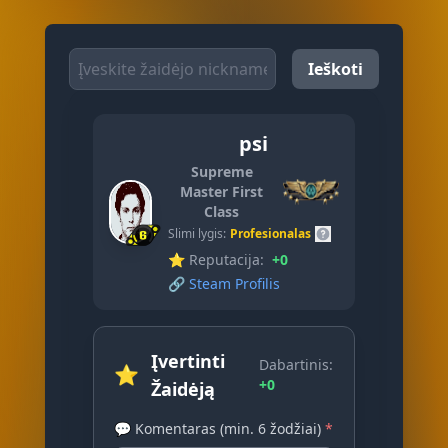
Ieškoti
psi
Supreme
Master First
Class
Slimi lygis:
Profesionalas
⭐ Reputacija:
+0
🔗
Steam Profilis
Įvertinti
Dabartinis:
⭐
+0
Žaidėją
💬 Komentaras (min. 6 žodžiai)
*