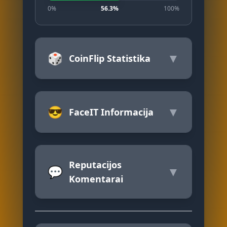
0%
56.3%
100%
🎲
▼
CoinFlip Statistika
😎
▼
FaceIT Informacija
Reputacijos
💬
▼
Komentarai