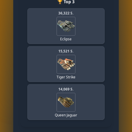
🏆 Top 3
36,322 S.
Eclipse
15,521 S.
Tiger Strike
14,069 S.
Queen Jaguar