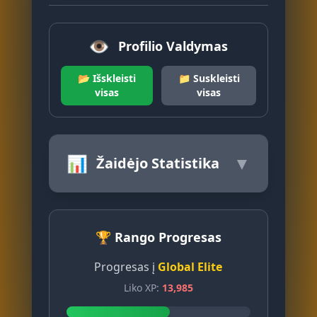
👁️
Profilio Valdymas
📂 Išskleisti
📁 Suskleisti
visas
visas
📊
▼
Žaidėjo Statistika
🏆 Rango Progresas
Progresas į
Global Elite
Liko XP:
13,985