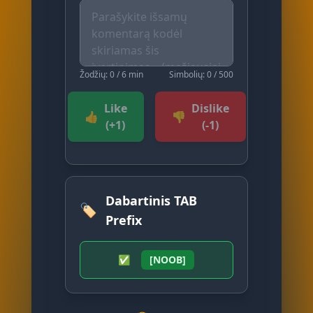
Žodžių: 0 / 6 min
Simbolių: 0 / 500
Like
Dislike
👍
👎
(+1)
(-1)
Dabartinis TAB
🏷️
Prefix
✅
[NOOB]