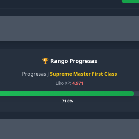
🏆 Rango Progresas
Progresas į
Supreme Master First Class
Liko XP:
4,971
71.6%