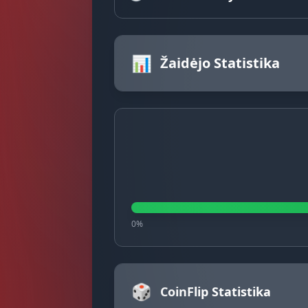
📊
Žaidėjo Statistika
0%
🎲
CoinFlip Statistika