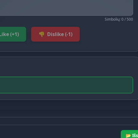
Simbolių: 0 / 500
Like (+1)
👎
Dislike (-1)
📂 Išs