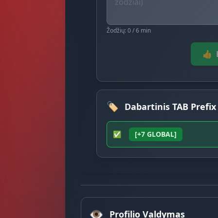
Žodžių: 0 / 6 min
👍
🏷️
Dabartinis TAB Prefix
✅
[+7 GLOBAL]
👁️
Profilio Valdymas