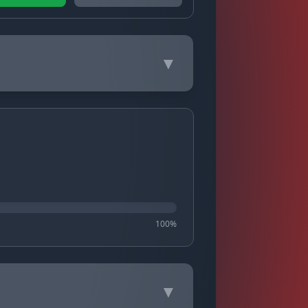
▼
100%
▼