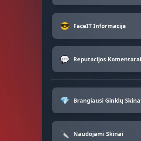
😎
FaceIT Informacija
💬
Reputacijos Komentara
💎
Brangiausi Ginklų Skina
🔪
Naudojami Skinai