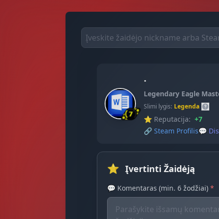
.
Legendary Eagle Mast
Slimi lygis:
Legenda
⭐ Reputacija:
+7
🔗
Steam Profilis
💬
Dis
⭐
Įvertinti Žaidėją
💬 Komentaras (min. 6 žodžiai)
*