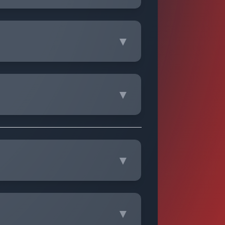
▼
▼
▼
▼