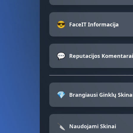
😎
FaceIT Informacija
💬
Reputacijos Komentara
💎
Brangiausi Ginklų Skina
🔪
Naudojami Skinai