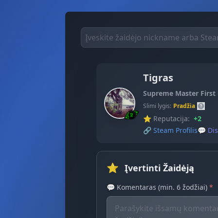
Tigras
Supreme Master First 
Slimi lygis:
Pradžia
⭐ Reputacija:
+2
🔗
Steam Profilis
💬
Dis
⭐
Įvertinti Žaidėją
💬 Komentaras (min. 6 žodžiai)
*