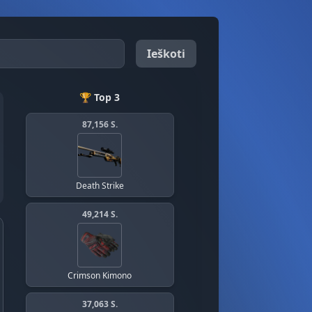
Ieškoti
🏆 Top 3
87,156 S.
Death Strike
49,214 S.
Crimson Kimono
37,063 S.