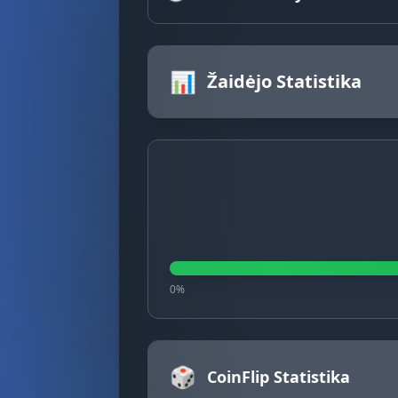
📊
Žaidėjo Statistika
0%
🎲
CoinFlip Statistika