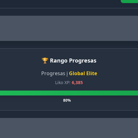
🏆 Rango Progresas
Progresas į
Global Elite
Liko XP:
6,385
80%