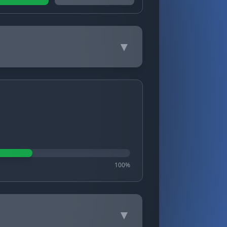
▼
100%
▼