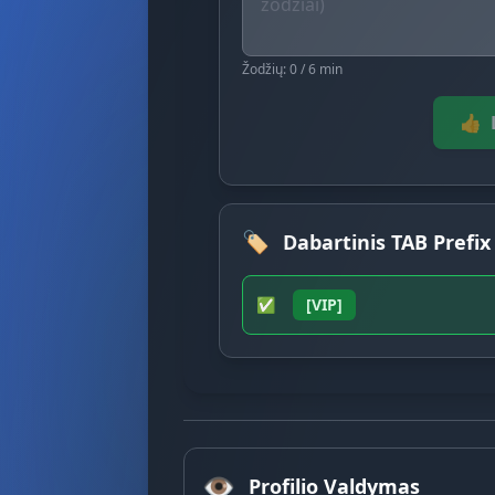
Žodžių: 0 / 6 min
👍
🏷️
Dabartinis TAB Prefix
✅
[VIP]
👁️
Profilio Valdymas