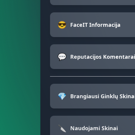
😎
FaceIT Informacija
💬
Reputacijos Komentara
💎
Brangiausi Ginklų Skina
🔪
Naudojami Skinai