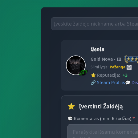
𝕷𝖊𝖛𝖎𝖘
Gold Nova - III
Slimi lygis:
Pažanga
⭐ Reputacija:
+3
🔗
Steam Profilis
💬
Dis
⭐
Įvertinti Žaidėją
💬 Komentaras (min. 6 žodžiai)
*