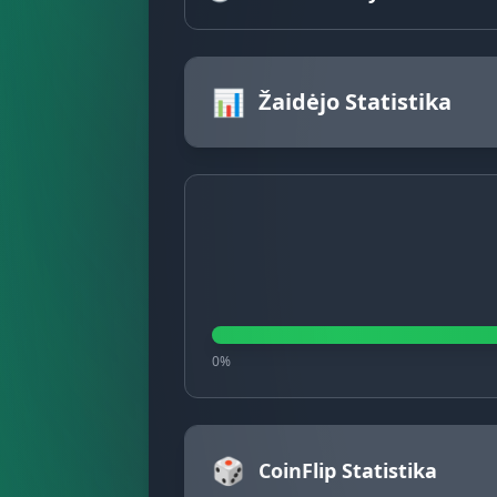
📊
Žaidėjo Statistika
0%
🎲
CoinFlip Statistika