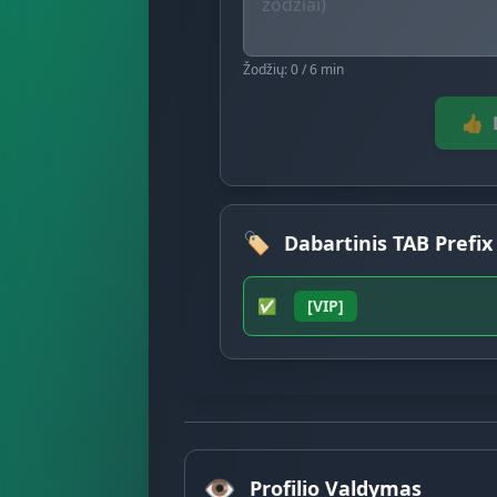
Žodžių: 0 / 6 min
👍
🏷️
Dabartinis TAB Prefix
✅
[VIP]
👁️
Profilio Valdymas