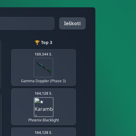
Ieškoti
🏆 Top 3
169,344 S.
Gamma Doppler (Phase 3)
164,128 S.
Phoenix Blacklight
164,128 S.