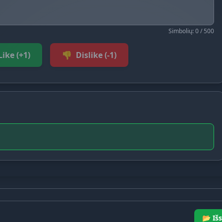
Simbolių: 0 / 500
Like (+1)
👎
Dislike (-1)
📂 Išs