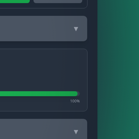
▼
100%
▼